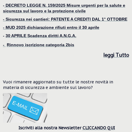
-
DECRETO LEGGE N. 159/2025 Misure urgenti per la salute e
sicurezza sul lavoro e la protezione civile
- Sicurezza nei cantieri: PATENTE A CREDITI DAL 1° OTTOBRE
-
MUD 2025 dichiarazione rifiuti entro il 30 aprile
-
30 APRILE Scadenza diritti A.N.G.A.
-
Rinnovo iscrizione categoria 2bis
le
ggi Tutto
Vuoi rimanere aggiornato su tutte le nostre novità in
materia di sicurezza e ambiente
sul lavoro?
Iscriviti alla nostra Newsletter
CLICCANDO QUI