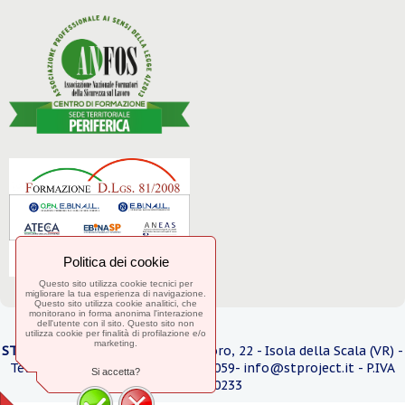
Politica dei cookie
Questo sito utilizza cookie tecnici per
migliorare la tua esperienza di navigazione.
Questo sito utilizza cookie analitici, che
monitorano in forma anonima l'interazione
dell'utente con il sito. Questo sito non
utilizza cookie per finalità di profilazione e/o
marketing.
ST Pro
j
ect srl
- Via Caduti sul Lavoro, 22 - Isola della Scala (VR) -
Telefono 045 6630964 / 3270664059- info@stproject.it - P.IVA
Si accetta?
05057830233