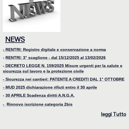
NEWS
- RENTRI: Registro digitale e conservazione a norma
-
RENTRI: 3° scaglione - dal 15/12/2025 al 13/02/2026
-
DECRETO LEGGE N. 159/2025 Misure urgenti per la salute e
sicurezza sul lavoro e la protezione civile
- Sicurezza nei cantieri: PATENTE A CREDITI DAL 1° OTTOBRE
-
MUD 2025 dichiarazione rifiuti entro il 30 aprile
-
30 APRILE Scadenza diritti A.N.G.A.
-
Rinnovo iscrizione categoria 2bis
le
ggi Tutto