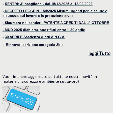
-
RENTRI: 3° scaglione - dal 15/12/2025 al 13/02/2026
-
DECRETO LEGGE N. 159/2025 Misure urgenti per la salute e
sicurezza sul lavoro e la protezione civile
- Sicurezza nei cantieri: PATENTE A CREDITI DAL 1° OTTOBRE
-
MUD 2025 dichiarazione rifiuti entro il 30 aprile
-
30 APRILE Scadenza diritti A.N.G.A.
-
Rinnovo iscrizione categoria 2bis
le
ggi Tutto
Vuoi rimanere aggiornato su tutte le nostre novità in
materia di sicurezza e ambiente
sul lavoro?