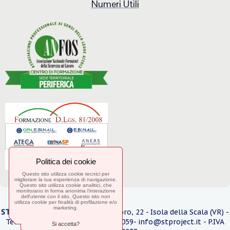
Numeri Utili
Politica dei cookie
Questo sito utilizza cookie tecnici per
migliorare la tua esperienza di navigazione.
Questo sito utilizza cookie analitici, che
monitorano in forma anonima l'interazione
dell'utente con il sito. Questo sito non
utilizza cookie per finalità di profilazione e/o
marketing.
ST Pro
j
ect srl
- Via Caduti sul Lavoro, 22 - Isola della Scala (VR) -
Telefono 045 6630964 / 3270664059- info@stproject.it - P.IVA
Si accetta?