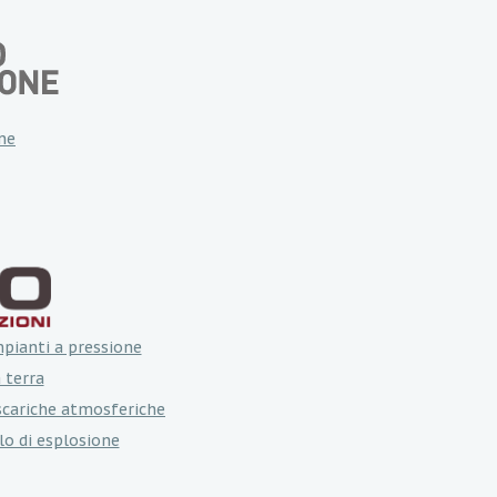
ne
mpianti a pressione
 terra
 scariche atmosferiche
lo di esplosione