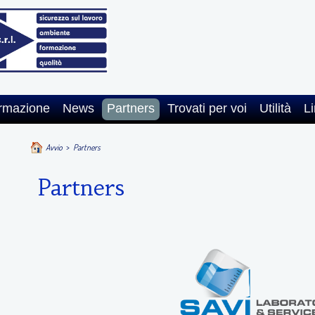
rmazione
News
Partners
Trovati per voi
Utilità
Li
Avvio
>
Partners
Partners