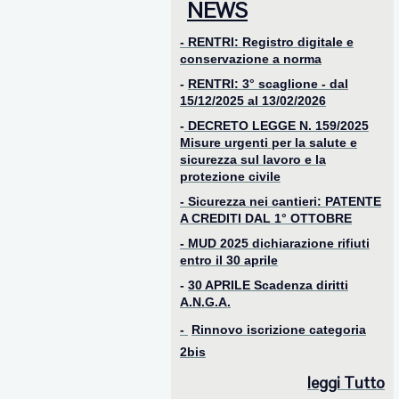
NEWS
- RENTRI: Registro digitale e
conservazione a norma
-
RENTRI: 3° scaglione - dal
15/12/2025 al 13/02/2026
-
DECRETO LEGGE N. 159/2025
Misure urgenti per la salute e
sicurezza sul lavoro e la
protezione civile
- Sicurezza nei cantieri: PATENTE
A CREDITI DAL 1° OTTOBRE
-
MUD 2025 dichiarazione rifiuti
entro il 30 aprile
-
30 APRILE Scadenza diritti
A.N.G.A.
-
Rinnovo iscrizione categoria
2bis
le
ggi Tutto