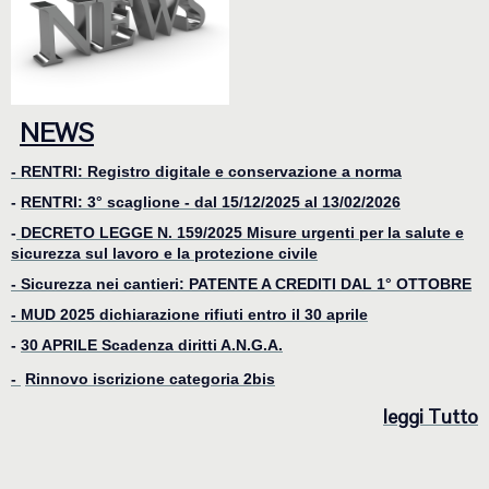
NEWS
- RENTRI: Registro digitale e conservazione a norma
-
RENTRI: 3° scaglione - dal 15/12/2025 al 13/02/2026
-
DECRETO LEGGE N. 159/2025 Misure urgenti per la salute e
sicurezza sul lavoro e la protezione civile
- Sicurezza nei cantieri: PATENTE A CREDITI DAL 1° OTTOBRE
-
MUD 2025 dichiarazione rifiuti entro il 30 aprile
-
30 APRILE Scadenza diritti A.N.G.A.
-
Rinnovo iscrizione categoria 2bis
le
ggi Tutto