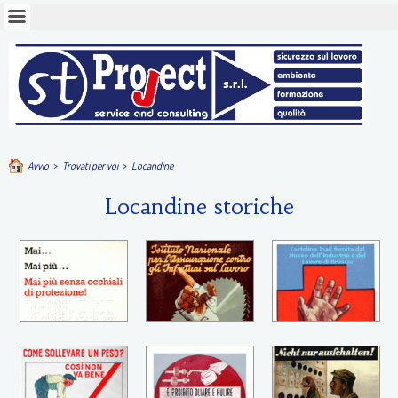
Avvio
>
Trovati per voi
>
Locandine
Locandine storiche