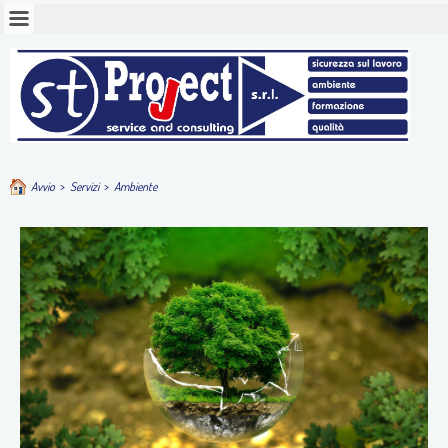
Avvio
>
Servizi
>
Ambiente