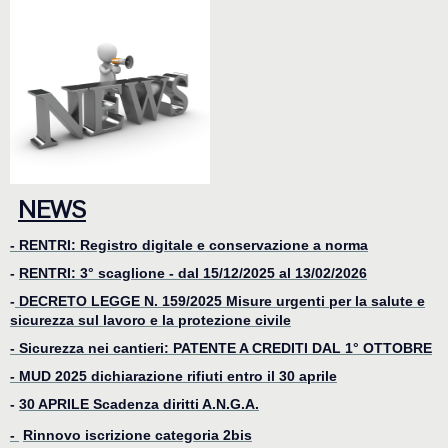
NEWS
- RENTRI: Registro digitale e conservazione a norma
-
RENTRI: 3° scaglione - dal 15/12/2025 al 13/02/2026
-
DECRETO LEGGE N. 159/2025 Misure urgenti per la salute e
sicurezza sul lavoro e la protezione civile
- Sicurezza nei cantieri: PATENTE A CREDITI DAL 1° OTTOBRE
-
MUD 2025 dichiarazione rifiuti entro il 30 aprile
-
30 APRILE Scadenza diritti A.N.G.A.
-
Rinnovo iscrizione categoria 2bis