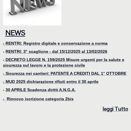
NEWS
- RENTRI: Registro digitale e conservazione a norma
-
RENTRI: 3° scaglione - dal 15/12/2025 al 13/02/2026
-
DECRETO LEGGE N. 159/2025 Misure urgenti per la salute e
sicurezza sul lavoro e la protezione civile
- Sicurezza nei cantieri: PATENTE A CREDITI DAL 1° OTTOBRE
-
MUD 2025 dichiarazione rifiuti entro il 30 aprile
-
30 APRILE Scadenza diritti A.N.G.A.
-
Rinnovo iscrizione categoria 2bis
le
ggi Tutto