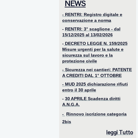
NEWS
- RENTRI: Registro digitale e
conservazione a norma
-
RENTRI: 3° scaglione - dal
15/12/2025 al 13/02/2026
-
DECRETO LEGGE N. 159/2025
Misure urgenti per la salute e
sicurezza sul lavoro e la
protezione civile
- Sicurezza nei cantieri: PATENTE
A CREDITI DAL 1° OTTOBRE
-
MUD 2025 dichiarazione rifiuti
entro il 30 aprile
-
30 APRILE Scadenza diritti
A.N.G.A.
-
Rinnovo iscrizione categoria
2bis
le
ggi Tutto