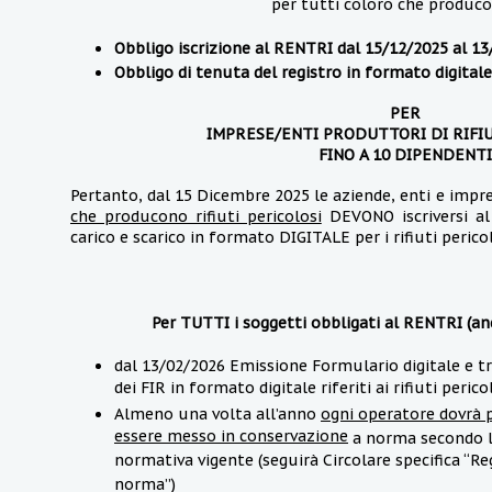
per tutti coloro che producon
Obbligo iscrizione al RENTRI dal 15/12/2025 al 1
Obbligo di tenuta del registro in formato digitale
PER
IMPRESE/ENTI PRODUTTORI DI RIFIU
FINO A 10 DIPENDENTI
Pertanto, dal 15 Dicembre 2025 le aziende, enti e impr
che producono rifiuti pericolosi
DEVONO iscriversi al
carico e scarico in formato DIGITALE per i rifiuti pericol
Per TUTTI i soggetti obbligati al RENTRI (anch
dal 13/02/2026 Emissione Formulario digitale e t
dei FIR in formato digitale riferiti ai rifiuti pericol
Almeno una volta all’anno
ogni operatore dovrà p
essere messo in conservazione
a norma secondo le
normativa vigente (seguirà Circolare specifica “Re
norma”)