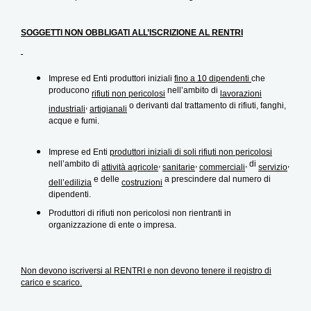
SOGGETTI NON OBBLIGATI ALL’ISCRIZIONE AL RENTRI
Imprese ed Enti produttori iniziali
fino a 10 dipendenti
che
producono
nell’ambito di
rifiuti non pericolosi
lavorazioni
,
o derivanti dal trattamento di rifiuti, fanghi,
industriali
artigianali
acque e fumi.
Imprese ed Enti
produttori iniziali di soli rifiuti non pericolosi
nell’ambito di
,
,
, di
,
attività agricole
sanitarie
commerciali
servizio
e delle
a prescindere dal numero di
dell’edilizia
costruzioni
dipendenti.
Produttori di rifiuti non pericolosi non rientranti in
organizzazione di ente o impresa.
Non devono iscriversi al RENTRI e non devono tenere il registro di
carico e scarico.