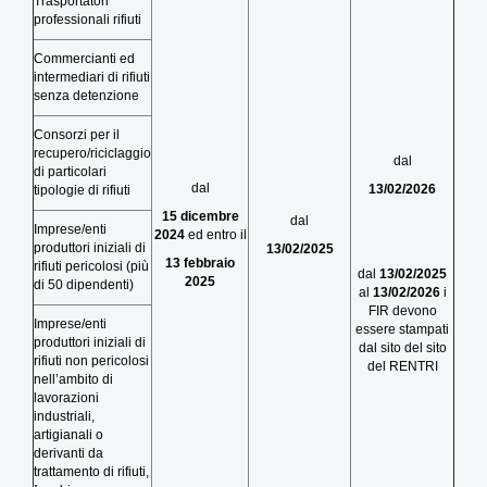
Trasportatori
professionali rifiuti
Commercianti ed
intermediari di rifiuti
senza detenzione
Consorzi per il
recupero/riciclaggio
dal
di particolari
dal
13/02/2026
tipologie di rifiuti
15 dicembre
dal
Imprese/enti
2024
ed entro il
produttori iniziali di
13/02/2025
13 febbraio
rifiuti pericolosi (più
dal
13/02/2025
2025
di 50 dipendenti)
al
13/02/2026
i
FIR devono
Imprese/enti
essere stampati
produttori iniziali di
dal sito del sito
rifiuti non pericolosi
del RENTRI
nell’ambito di
lavorazioni
industriali,
artigianali o
derivanti da
trattamento di rifiuti,