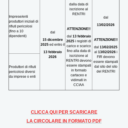
dalla data di
iscrizione al
RENTRI
Imprese/enti
dal
produttori iniziali di
13/02/2026
rifiuti pericolosi
ATTENZIONE!!
(fino a 10
dal
dipendenti)
dal
13 febbraio
ATTENZIONE!!
15 dicembre
2025
i registri di
2025
ed entro il
carico e scarico
dal
13/02/2025
fino alla data di
al
13/02/2026
i
13 febbraio
iscrizione al
FIR devono
2026
RENTRI devono
essere stampati
essere stampati
dal sito del sito
Produttori di rifiuti
in formato
del RENTRI
pericolosi diversi
cartaceo e
da imprese o enti
vidimati in
CCIAA
CLICCA QUI PER SCARICARE
LA CIRCOLARE IN FORMATO PDF