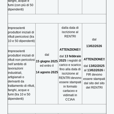
fanghi, acque e
fumi (con più di 50
dipendenti)
dalla data di
Imprese/enti
iscrizione al
produttori iniziali di
RENTRI
rifiuti pericolosi (tra
dal
10 e 50 dipendenti)
13/02/2026
ATTENZIONE!!
Imprese/enti
dal
produttori iniziali di
dal
13 febbraio
ATTENZIONE!!
rifiuti non pericolosi
2025
i registri di
15 giugno 2025
nell’ambito di
carico e scarico
ed entro il
dal
13/02/2025
lavorazioni
fino alla data di
al
13/02/2026
i
14 agosto 2025
industriali,
iscrizione al
FIR devono
artigianali o
RENTRI devono
essere stampati
derivanti da
essere stampati
dal sito del sito
trattamento di rifiuti,
in formato
del RENTRI
fanghi, acque e
cartaceo e
fumi (tra 10 e 50
vidimati in
dipendenti)
CCIAA