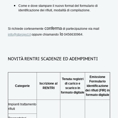
Come e dove stampare il nuovo format del formulario di
identificazione dei rifiuti, modalità di compilazione.
con
ferma
Si richiede cortesemente
di partecipazione via mail
lo
info@stproject.it
oppure chiamando
0456630964.
NOVITÀ RENTRI SCADENZE ED ADEMPIMENTI
Emissione
Tenuta registri
Formulario
Iscrizione al
di carico e
Categorie
identificazione
RENTRI
scarico in
dei rifiuti (FIR) in
formato digitale
formato digitale
Impianti trattamento
rifiuti