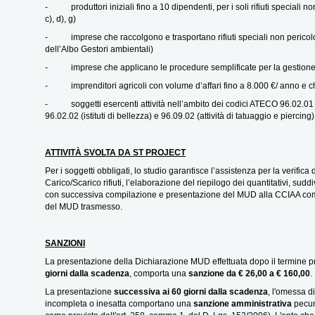
- produttori iniziali fino a 10 dipendenti, per i soli rifiuti speciali non 
c), d), g)
- imprese che raccolgono e trasportano rifiuti speciali non pericolosi
dell’Albo Gestori ambientali)
- imprese che applicano le procedure semplificate per la gestione
- imprenditori agricoli con volume d’affari fino a 8.000 €/ anno e che
- soggetti esercenti attività nell’ambito dei codici ATECO 96.02.01 (
96.02.02 (istituti di bellezza) e 96.09.02 (attività di tatuaggio e piercing)
ATTIVITÀ SVOLTA DA ST PROJECT
Per i soggetti obbligati, lo studio garantisce l’assistenza per la verifica de
Carico/Scarico rifiuti, l’elaborazione del riepilogo dei quantitativi, suddiv
con successiva compilazione e presentazione del MUD alla CCIAA compe
del MUD trasmesso.
SANZIONI
La presentazione della Dichiarazione MUD effettuata dopo il termine p
giorni dalla scadenza
, comporta una
sanzione da € 26,00 a € 160,00
.
La presentazione
successiva ai 60 giorni dalla scadenza
, l'omessa d
incompleta o inesatta comportano una
sanzione amministrativa
pecun