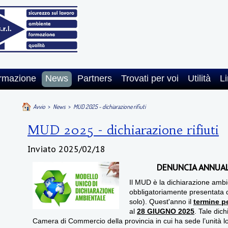
rmazione
News
Partners
Trovati per voi
Utilità
Li
Avvio
>
News
>
MUD 2025 - dichiarazione rifiuti
MUD 2025 - dichiarazione rifiuti
Inviato
2025/02/18
DENUNCIA ANNUAL
Il MUD è la dichiarazione amb
obbligatoriamente presentata dai
solo). Quest'anno il
termine p
al
28 GIUGNO 2025
. Tale dic
Camera di Commercio della provincia in cui ha sede l’unità loca