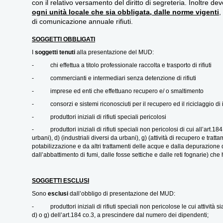
con il relativo versamento del diritto di segreteria. Inoltre de
ogni unità locale che sia obbligata, dalle norme vigenti
,
di comunicazione annuale rifiuti.
SOGGETTI OBBLIGATI
I
soggetti tenuti
alla presentazione del MUD:
- chi effettua a titolo professionale raccolta e trasporto di rifiuti
- commercianti e intermediari senza detenzione di rifiuti
- imprese ed enti che effettuano recupero e/ o smaltimento
- consorzi e sistemi riconosciuti per il recupero ed il riciclaggio di imba
- produttori iniziali di rifiuti speciali pericolosi
- produttori iniziali di rifiuti speciali non pericolosi di cui all’art.184 
urbani), d) (industriali diversi da urbani), g) (attività di recupero e tratt
potabilizzazione e da altri trattamenti delle acque e dalla depurazione 
dall’abbattimento di fumi, dalle fosse settiche e dalle reti fognarie) ch
SOGGETTI ESCLUSI
Sono
esclusi
dall’obbligo di presentazione del MUD:
- produttori iniziali di rifiuti speciali non pericolose le cui attività sia
d) o g) dell’art.184 co.3, a prescindere dal numero dei dipendenti;