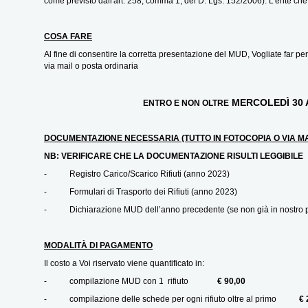
come previsto dall'art. 258, comma 1, del D. Lgs. 152/2006). L'ente che 
COSA FARE
Al fine di consentire la corretta presentazione del MUD, Vogliate far p
via mail o posta ordinaria
MERCOLEDÌ 30 
ENTRO E NON OLTRE
DOCUMENTAZIONE NECESSARIA
(TUTTO IN FOTOCOPIA O VIA MA
NB: VERIFICARE CHE LA DOCUMENTAZIONE RISULTI LEGGIBILE
- Registro Carico/Scarico Rifiuti (anno 2023)
- Formulari di Trasporto dei Rifiuti (anno 2023)
- Dichiarazione MUD dell’anno precedente (se non già in nostro 
MODALITÀ DI PAGAMENTO
Il costo a Voi riservato viene quantificato in:
- compilazione MUD con 1 rifiuto
€ 90,00
- compilazione delle schede per ogni rifiuto oltre al primo
€ 