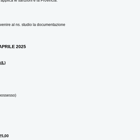
applica le sanzioni è la Provincia.
ervenire al ns. studio la documentazione
APRILE 2025
IL)
possesso)
25,00