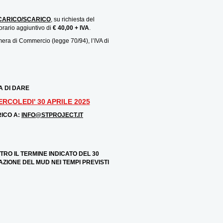
CARICO/SCARICO
, su richiesta del
orario aggiuntivo di
€ 40,00 + IVA
.
amera di Commercio (legge 70/94), l’IVA di
A DI DARE
COLEDI' 30 APRILE 2025
ICO A:
INFO@STPROJECT.IT
RO IL TERMINE INDICATO DEL 30
ZIONE DEL MUD NEI TEMPI PREVISTI