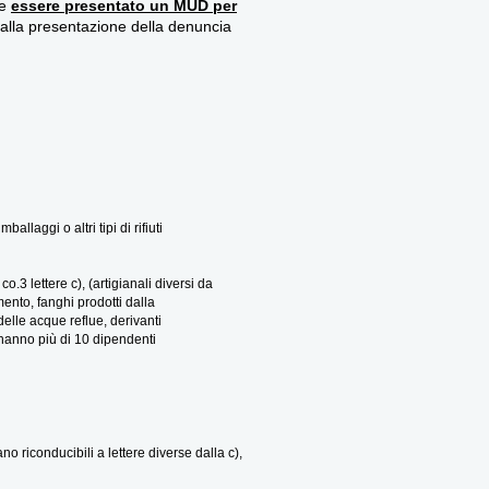
ve
essere presentato un MUD per
 alla presentazione della denuncia
llaggi o altri tipi di rifiuti
co.3 lettere c), (artigianali diversi da
amento, fanghi prodotti dalla
delle acque reflue, derivanti
e hanno più di 10 dipendenti
no riconducibili a lettere diverse dalla c),