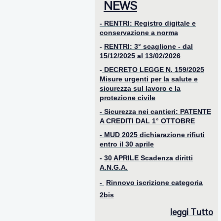
NEWS
- RENTRI: Registro digitale e
conservazione a norma
-
RENTRI: 3° scaglione - dal
15/12/2025 al 13/02/2026
-
DECRETO LEGGE N. 159/2025
Misure urgenti per la salute e
sicurezza sul lavoro e la
protezione civile
- Sicurezza nei cantieri: PATENTE
A CREDITI DAL 1° OTTOBRE
-
MUD 2025 dichiarazione rifiuti
entro il 30 aprile
-
30 APRILE Scadenza diritti
A.N.G.A.
-
Rinnovo iscrizione categoria
2bis
le
ggi Tutto