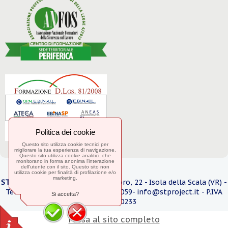
Politica dei cookie
Questo sito utilizza cookie tecnici per
migliorare la tua esperienza di navigazione.
Questo sito utilizza cookie analitici, che
monitorano in forma anonima l'interazione
dell'utente con il sito. Questo sito non
utilizza cookie per finalità di profilazione e/o
marketing.
ST Pro
j
ect srl
- Via Caduti sul Lavoro, 22 - Isola della Scala (VR) -
Telefono 045 6630964 / 3270664059- info@stproject.it - P.IVA
Si accetta?
05057830233
Passa al sito completo